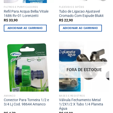
FILTROS E PURIFICADORES
FLEXÍVEIS E SIFÕES
Refil Para Acqua Bella/Vitale
Tubo de Ligacao Ajustavel
1686 Rv-01 Lorenzetti
Cromado Com Espude Blukit
R$
33,90
R$
22,90
ADICIONAR AO CARRINHO
ADICIONAR AO CARRINHO
FORA DE ESTOQUE
AMANCO
BASES E REGISTROS
Conector Para Torneira 1/2 e
Válvula Fechamento Metal
3/4 Lj Cod. 98644 Amanco
1/2X1/2 X Tubo 1/4 Planeta
Água