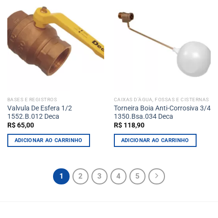
BASES E REGISTROS
CAIXAS D'ÁGUA, FOSSAS E CISTERNAS
Valvula De Esfera 1/2
Torneira Boia Anti-Corrosiva 3/4
1552.B.012 Deca
1350.Bsa.034 Deca
R$
65,00
R$
118,90
ADICIONAR AO CARRINHO
ADICIONAR AO CARRINHO
1
2
3
4
5