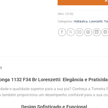
A
SKU:
12152
Categorias:
Hidráulica
,
Lorenzetti
,
To
0)
Longa 1132 F34 Br Lorenzetti: Elegância e Pratici
idade e qualidade superior para a sua pia? Conheça a Torneira F
as também proporciona um desempenho confiável para a sua co
Design Sofisticado e Funcional