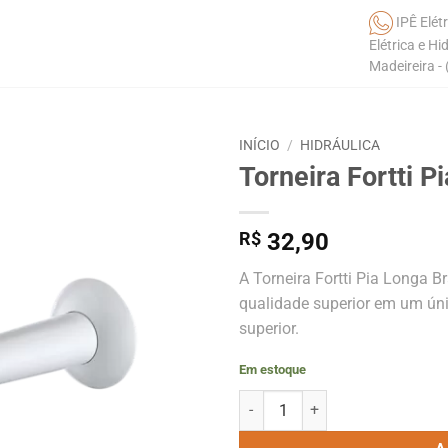
IPÊ Elétr
Elétrica e Hi
Madeireira -
INÍCIO
/
HIDRÁULICA
Torneira Fortti P
R$
32,90
A Torneira Fortti Pia Longa B
qualidade superior em um úni
superior.
Em estoque
Torneira Fortti Pia Longa 1132 F