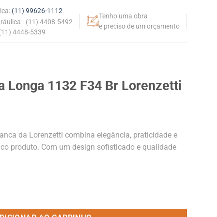
ica:
(11) 99626-1112
Tenho uma obra
dráulica - (11) 4408-5492
e preciso de um orçamento
 (11) 4448-5339
ia Longa 1132 F34 Br Lorenzetti
ranca da Lorenzetti combina elegância, praticidade e
co produto. Com um design sofisticado e qualidade
34 Br Lorenzetti quantidade