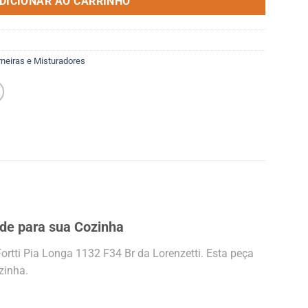
DICIONAR AO CARRINHO
rneiras e Misturadores
dade para sua Cozinha
ortti Pia Longa 1132 F34 Br da Lorenzetti. Esta peça
zinha.