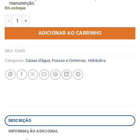
manutenção.
Em estoque
Torneira Boia Anti-Corrosiva 3/4 1350.Bsa.034 Deca quantidade
ADICIONAR AO CARRINHO
SKU:
12445
Categorias:
Caixas d'água, Fossas e Cisternas
,
Hidráulica
DESCRIÇÃO
INFORMAÇÃO ADICIONAL