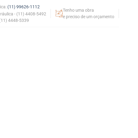
ica:
(11) 99626-1112
Tenho uma obra
dráulica - (11) 4408-5492
e preciso de um orçamento
 (11) 4448-5339