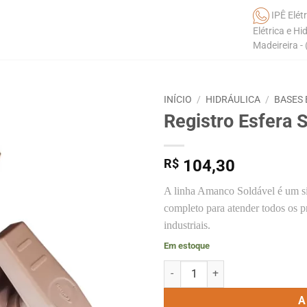
IPÊ Elétr
Elétrica e Hi
Madeireira -
INÍCIO
/
HIDRÁULICA
/
BASES 
Registro Esfera
R$
104,30
A linha Amanco Soldável é um s
completo para atender todos os pr
industriais.
Em estoque
Registro Esfera Soldável 60mm
A