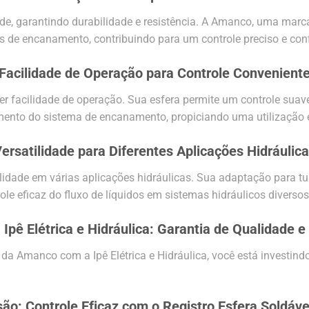
ade, garantindo durabilidade e resistência. A Amanco, uma marca
 de encanamento, contribuindo para um controle preciso e confi
Facilidade de Operação para Controle Convenient
r facilidade de operação. Sua esfera permite um controle suave 
mento do sistema de encanamento, propiciando uma utilização e
ersatilidade para Diferentes Aplicações Hidráulic
tilidade em várias aplicações hidráulicas. Sua adaptação para 
ole eficaz do fluxo de líquidos em sistemas hidráulicos diversos
Ipê Elétrica e Hidráulica: Garantia de Qualidade e
 da Amanco com a Ipê Elétrica e Hidráulica, você está investind
ão: Controle Eficaz com o Registro Esfera Soldá