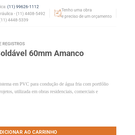
ica:
(11) 99626-1112
Tenho uma obra
dráulica - (11) 4408-5492
e preciso de um orçamento
 (11) 4448-5339
E REGISTROS
 Soldável 60mm Amanco
istema em PVC para condução de água fria com portfólio
ojetos, utilizada em obras residenciais, comerciais e
 Amanco quantidade
DICIONAR AO CARRINHO