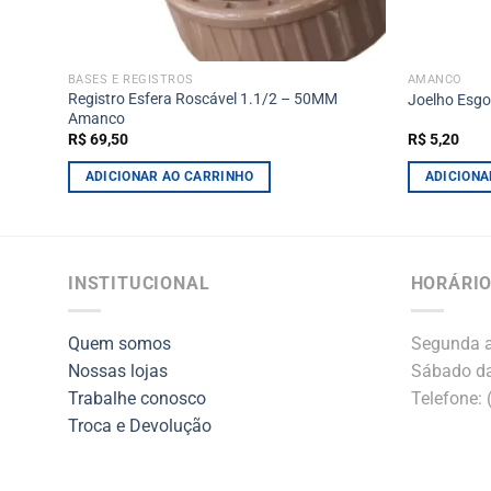
BASES E REGISTROS
AMANCO
Registro Esfera Roscável 1.1/2 – 50MM
manco
Joelho Esg
Amanco
R$
69,50
R$
5,20
ADICIONAR AO CARRINHO
ADICIONA
INSTITUCIONAL
HORÁRIO
Quem somos
Segunda a
Nossas lojas
Sábado da
Trabalhe conosco
Telefone:
Troca e Devolução