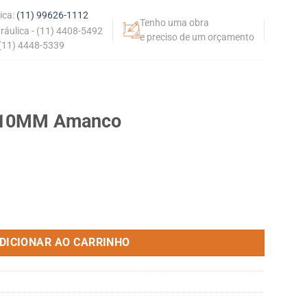
ica:
(11) 99626-1112
Tenho uma obra
dráulica - (11) 4408-5492
e preciso de um orçamento
 (11) 4448-5339
 110MM Amanco
quantidade
DICIONAR AO CARRINHO