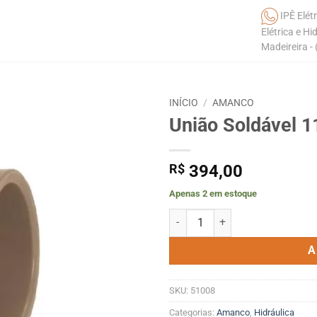
IPÊ Elétr
Elétrica e Hi
Madeireira -
INÍCIO
/
AMANCO
União Soldável
R$
394,00
Apenas 2 em estoque
União Soldável 110MM Amanco 
A
SKU:
51008
Categorias:
Amanco
,
Hidráulica