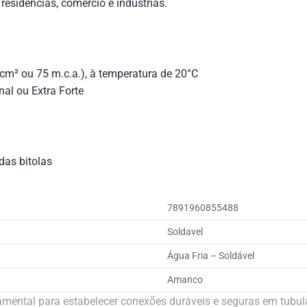
residências, comércio e indústrias.
/cm² ou 75 m.c.a.), à temperatura de 20°C
nal ou Extra Forte
das bitolas
7891960855488
Soldavel
Água Fria – Soldável
Amanco
ntal para estabelecer conexões duráveis e seguras em tubulaç