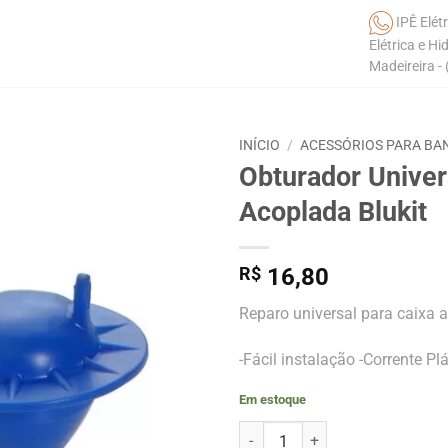
IPÊ Elétr
Elétrica e Hi
Madeireira -
INÍCIO
/
ACESSÓRIOS PARA BA
Obturador Unive
Acoplada Blukit
R$
16,80
Reparo universal para caixa 
-Fácil instalação -Corrente P
Em estoque
Obturador Universal Mecanismo 