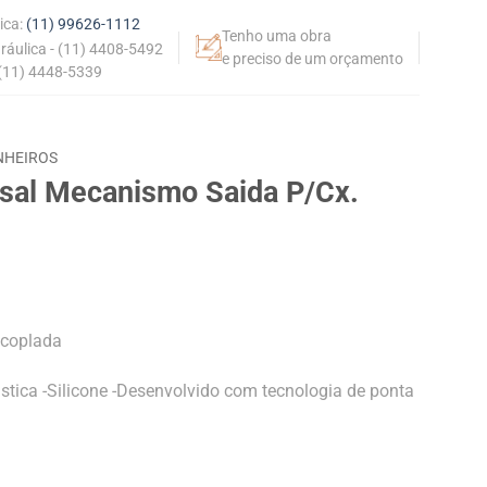
ica:
(11) 99626-1112
Tenho uma obra
dráulica - (11) 4408-5492
e preciso de um orçamento
 (11) 4448-5339
NHEIROS
rsal Mecanismo Saida P/Cx.
acoplada
lástica -Silicone -Desenvolvido com tecnologia de ponta
Saida P/Cx. Acoplada Blukit quantidade