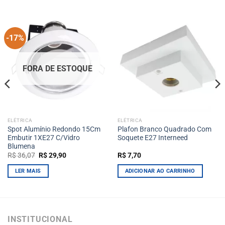
-17%
FORA DE ESTOQUE
ELÉTRICA
ELÉTRICA
Spot Alumínio Redondo 15Cm
Plafon Branco Quadrado Com
Embutir 1XE27 C/Vidro
Soquete E27 Interneed
Blumena
O
O
R$
36,07
R$
29,90
R$
7,70
preço
preço
original
atual
LER MAIS
ADICIONAR AO CARRINHO
era:
é:
R$ 36,07.
R$ 29,90.
INSTITUCIONAL